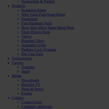
Sponsoring & Partner
Products
Retaining Rings
Wire Form Parts/Snap Rings
Stampings
Fine Blanking Parts
Bent Wire-/Bent Sheet Metal Parts
Deep Drawn Parts
Valves
Bursting Discs
Assembly Units
Parking Lock Systems
Die Cast Parts
Technologies
Careers
Training
Study
Media
Downloads
Benzing TV
Press & News
Events
Contact
Contact form
Company addresses