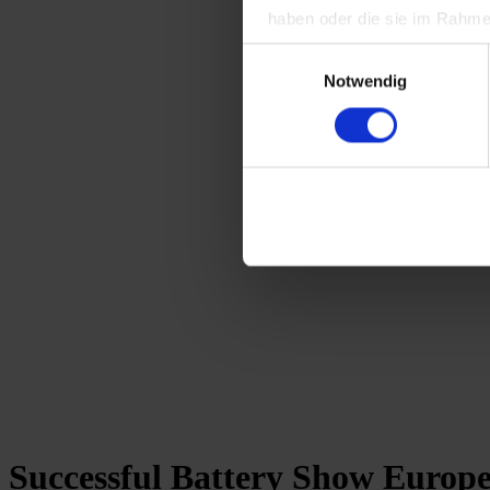
Highest precision
haben oder die sie im Rahme
meets pure emotion.
Sie der Nutzung von Statistik
Because safe is safe.
Einwilligungsauswahl
unserer Website nicht erford
Notwendig
Impressum
Datenschutz
Successful Battery Show Europ