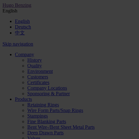
Hugo Benzing
English
English
Deutsch
中文
Skip navigation
Company
History
Quality
Environment
Customers
Certificates
Company Locations
Sponsoring & Partner
Products
Retaining Rings
Wire Form Parts/Snap Rings
Stampings
Fine Blanking Parts
Bent Wire-/Bent Sheet Metal Parts
Deep Drawn Parts
Valves