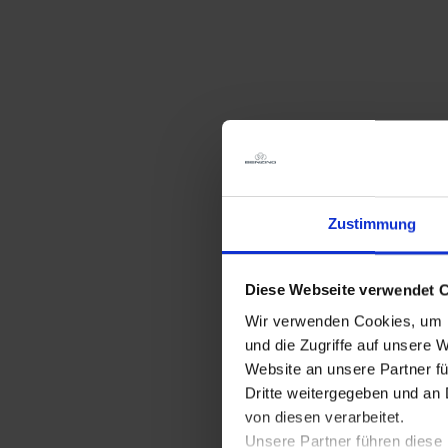
Highest precision in metall.
In the last few years
changed many, but
once hasn´t: our aspirartion.
Zustimmung
Diese Webseite verwendet 
Wir verwenden Cookies, um I
und die Zugriffe auf unsere 
E-Mobility - our drive system.
Website an unsere Partner f
Dritte weitergegeben und an 
von diesen verarbeitet.
Unsere Partner führen diese 