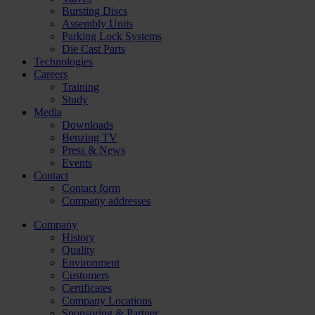
Bursting Discs
Assembly Units
Parking Lock Systems
Die Cast Parts
Technologies
Careers
Training
Study
Media
Downloads
Benzing TV
Press & News
Events
Contact
Contact form
Company addresses
Company
History
Quality
Environment
Customers
Certificates
Company Locations
Sponsoring & Partner