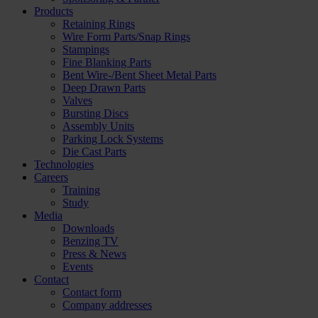
Products
Retaining Rings
Wire Form Parts/Snap Rings
Stampings
Fine Blanking Parts
Bent Wire-/Bent Sheet Metal Parts
Deep Drawn Parts
Valves
Bursting Discs
Assembly Units
Parking Lock Systems
Die Cast Parts
Technologies
Careers
Training
Study
Media
Downloads
Benzing TV
Press & News
Events
Contact
Contact form
Company addresses