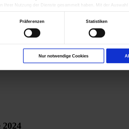
n Ihrer Nutzung der Dienste gesammelt haben. Mit der Auswahl
-Cookies und Marketing-Cookies zu. Ihre Einwilligung ist stets fre
erlich und kann jederzeit abgelehnt oder widerrufen werden.
Präferenzen
Statistiken
Nur notwendige Cookies
A
e 2024